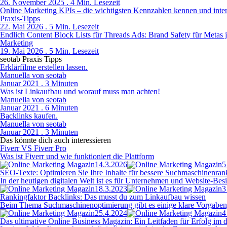
26. November 2025 . 4 Min. Lesezeit
Online Marketing KPIs – die wichtigsten Kennzahlen kennen und inter
Praxis-Tipps
22. Mai 2026 . 5 Min. Lesezeit
Endlich Content Block Lists für Threads Ads: Brand Safety für Metas 
Marketing
19. Mai 2026 . 5 Min. Lesezeit
seotab Praxis Tipps
Erklärfilme erstellen lassen.
Manuella von seotab
Januar 2021 . 3 Minuten
Was ist Linkaufbau und worauf muss man achten!
Manuella von seotab
Januar 2021 . 6 Minuten
Backlinks kaufen.
Manuella von seotab
Januar 2021 . 3 Minuten
Das könnte dich auch interessieren
Fiverr VS Fiverr Pro
Was ist Fiverr und wie funktioniert die Plattform
14.3.2026
5
SEO-Texte: Optimieren Sie Ihre Inhalte für bessere Suchmaschinenran
In der heutigen digitalen Welt ist es für Unternehmen und Website-Be
18.3.2023
3
Rankingfaktor Backlinks: Das musst du zum Linkaufbau wissen
Beim Thema Suchmaschinenoptimierung gibt es einige klare Vorgaben, d
25.4.2024
4
Das ultimative Online Business Magazin: Ein Leitfaden für Erfolg im di