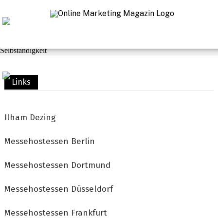
Navigation
Praxis-Tipps
SEO & Linkbuilding
Marketing & Kommunikation
Web
Business
Selbständigkeit
Links
Ilham Dezing
Messehostessen Berlin
Messehostessen Dortmund
Messehostessen Düsseldorf
Messehostessen Frankfurt