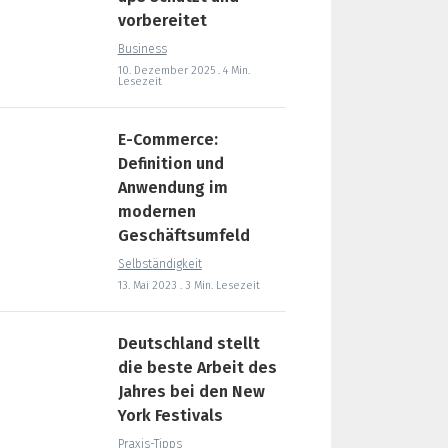
vorbereitet
Business
10. Dezember 2025 . 4 Min.
Lesezeit
E-Commerce:
Definition und
Anwendung im
modernen
Geschäftsumfeld
Selbständigkeit
13. Mai 2023 . 3 Min. Lesezeit
Deutschland stellt
die beste Arbeit des
Jahres bei den New
York Festivals
Praxis-Tipps