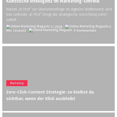
Der TV-Markt im Juni: ZDF kann Marktanteil in der
Künstliche Intelligenz im Marketing-Umfeld
jungen Zielgruppe dank WM verdoppeln
Warum „KI First“ zur Überlebensfrage im digitalen Wettbewerb wird
Das Leitmotiv „KI First“ bringt die strategische Ausrichtung vieler
ZDF und WM: Ein Gewinner mit Ansage? Du fragst dich vielleicht,
zukunf...
warum ausgerechnet das ZDF im TV-Markt im Juni so massiv
zulegen konnte. Über Jahre ...
1.7.2026
5
Min. Lesezeit
0 Kommentare
1.7.2026
5
Min. Lesezeit
0 Kommentare
Marketing
Zero-Click-Content Strategie: so bleibst du
sichtbar, wenn der Klick ausbleibt