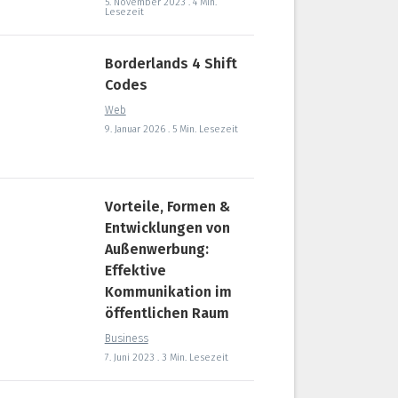
5. November 2023 . 4 Min.
Lesezeit
Borderlands 4 Shift
Codes
Web
9. Januar 2026 . 5 Min. Lesezeit
Vorteile, Formen &
Entwicklungen von
Außenwerbung:
Effektive
Kommunikation im
öffentlichen Raum
Business
7. Juni 2023 . 3 Min. Lesezeit