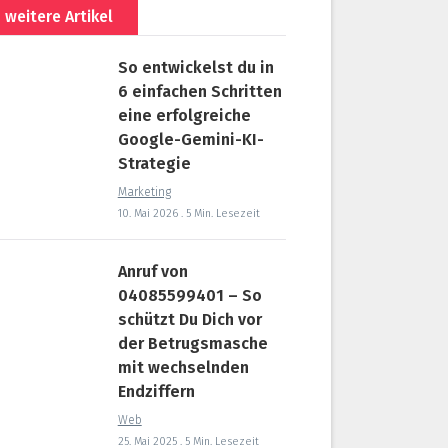
weitere Artikel
So entwickelst du in
6 einfachen Schritten
eine erfolgreiche
Google-Gemini-KI-
Strategie
Marketing
10. Mai 2026 . 5 Min. Lesezeit
Anruf von
04085599401 – So
schützt Du Dich vor
der Betrugsmasche
mit wechselnden
Endziffern
Web
25. Mai 2025 . 5 Min. Lesezeit