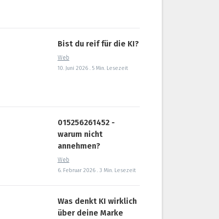
Bist du reif für die KI?
Web
10. Juni 2026 . 5 Min. Lesezeit
015256261452 -
warum nicht
annehmen?
Web
6. Februar 2026 . 3 Min. Lesezeit
Was denkt KI wirklich
über deine Marke