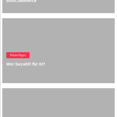
WooCommerce
Praxis-Tipps
Wer bezahlt für KI?