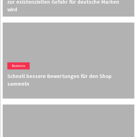
zur existenziellen Gefahr für deutsche Marken
wird
Business
Schnell bessere Bewertungen für den Shop
sammeln