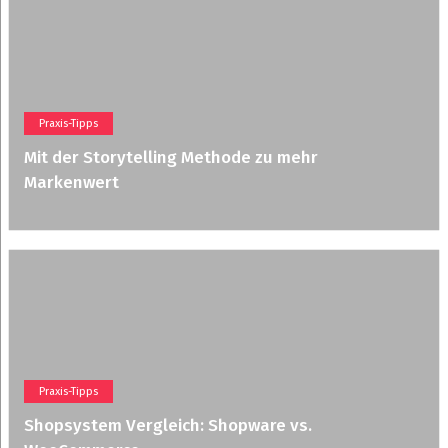
Praxis-Tipps
Mit der Storytelling Methode zu mehr
Markenwert
Praxis-Tipps
Shopsystem Vergleich: Shopware vs.