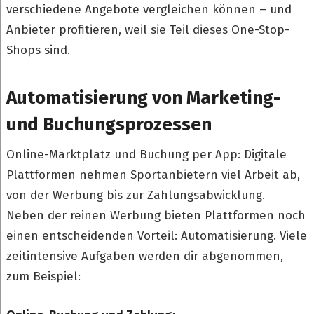
verschiedene Angebote vergleichen können – und
Anbieter profitieren, weil sie Teil dieses One-Stop-
Shops sind.
Automatisierung von Marketing-
und Buchungsprozessen
Online-Marktplatz und Buchung per App: Digitale
Plattformen nehmen Sportanbietern viel Arbeit ab,
von der Werbung bis zur Zahlungsabwicklung.
Neben der reinen Werbung bieten Plattformen noch
einen entscheidenden Vorteil: Automatisierung. Viele
zeitintensive Aufgaben werden dir abgenommen,
zum Beispiel: