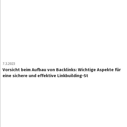
7.3.2023
Vorsicht beim Aufbau von Backlinks: Wichtige Aspekte für
eine sichere und effektive Linkbuilding-St