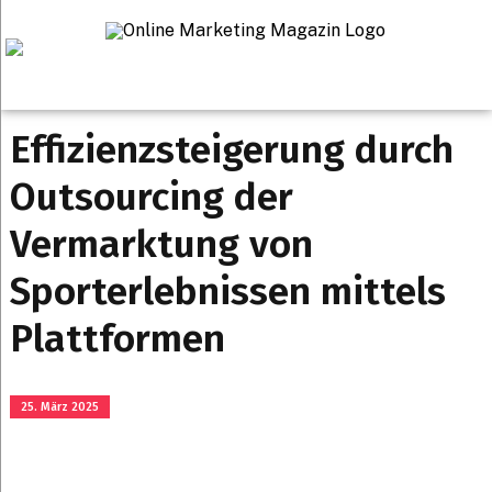
Startseite
>
Effizienzsteigerung durch Outsourcing der Vermarktung
von Sporterlebnissen mittels Plattformen
Effizienzsteigerung durch
Outsourcing der
Vermarktung von
Sporterlebnissen mittels
Plattformen
25. März 2025