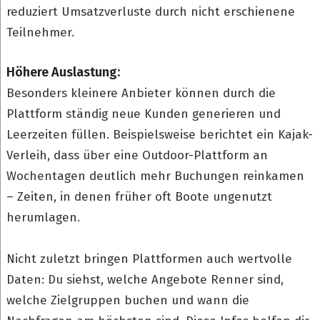
reduziert Umsatzverluste durch nicht erschienene
Teilnehmer.
Höhere Auslastung:
Besonders kleinere Anbieter können durch die
Plattform ständig neue Kunden generieren und
Leerzeiten füllen. Beispielsweise berichtet ein Kajak-
Verleih, dass über eine Outdoor-Plattform an
Wochentagen deutlich mehr Buchungen reinkamen
– Zeiten, in denen früher oft Boote ungenutzt
herumlagen.
Nicht zuletzt bringen Plattformen auch wertvolle
Daten: Du siehst, welche Angebote Renner sind,
welche Zielgruppen buchen und wann die