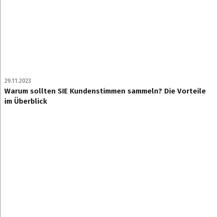
29.11.2023
Warum sollten SIE Kundenstimmen sammeln? Die Vorteile
im Überblick