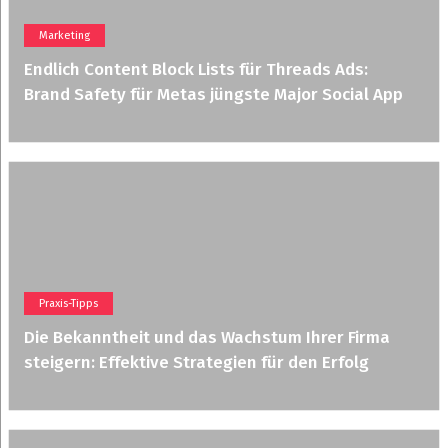
Marketing
Endlich Content Block Lists für Threads Ads:
Brand Safety für Metas jüngste Major Social App
Praxis-Tipps
Die Bekanntheit und das Wachstum Ihrer Firma
steigern: Effektive Strategien für den Erfolg