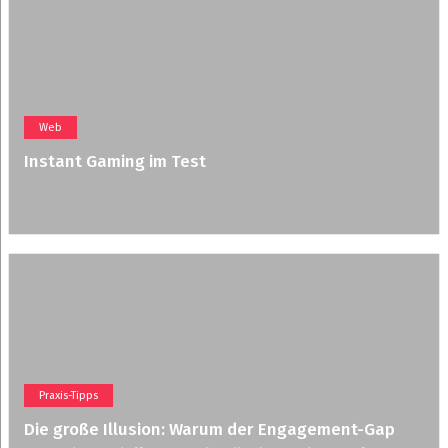
Web
Instant Gaming im Test
Praxis-Tipps
Die große Illusion: Warum der Engagement-Gap