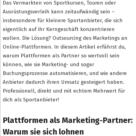
Das Vermarkten von Sportkursen, Touren oder
Ausrüstungsverleih kann zeitaufwändig sein –
insbesondere für kleinere Sportanbieter, die sich
eigentlich auf ihr Kerngeschäft konzentrieren
wollen. Die Lösung? Outsourcing des Marketings an
Online-Plattformen. In diesem Artikel erfährst du,
warum Plattformen als Partner so wertvoll sein
können, wie sie Marketing- und sogar
Buchungsprozesse automatisieren, und wie andere
Anbieter dadurch ihren Umsatz gesteigert haben.
Professionell, direkt und mit echtem Mehrwert für
dich als Sportanbieter!
Plattformen als Marketing-Partner:
Warum sie sich lohnen