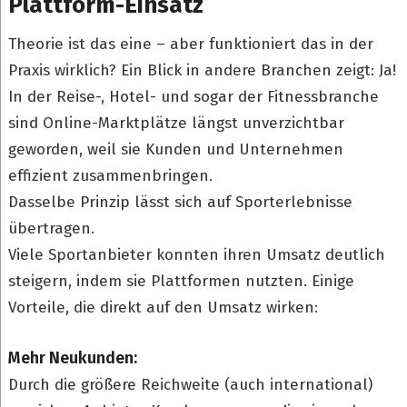
Plattform-Einsatz
Theorie ist das eine – aber funktioniert das in der
Praxis wirklich? Ein Blick in andere Branchen zeigt: Ja!
In der Reise-, Hotel- und sogar der Fitnessbranche
sind Online-Marktplätze längst unverzichtbar
geworden, weil sie Kunden und Unternehmen
effizient zusammenbringen.
Dasselbe Prinzip lässt sich auf Sporterlebnisse
übertragen.
Viele Sportanbieter konnten ihren Umsatz deutlich
steigern, indem sie Plattformen nutzten. Einige
Vorteile, die direkt auf den Umsatz wirken:
Mehr Neukunden:
Durch die größere Reichweite (auch international)