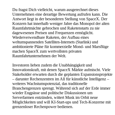
Du fragst Dich vielleicht, warum ausgerechnet dieses
Unternehmen eine derartige Bewertung aufrufen kann. Die
Antwort liegt in der besonderen Stellung von SpaceX. Der
Konzern hat innerhalb weniger Jahre das Monopol der alten
Raumfahrtmächte gebrochen und Raketenstarts zu nie
dagewesenen Preisen und Frequenzen ermöglicht.
Wiederverwendbare Raketen, der Aufbau eines
weltumspannenden Satelliten-Internets (Starlink) und
ambitionierte Pläne für kommerzielle Mond- und Marsflüge
machen SpaceX zum wertvollsten privaten
Raumfahrtunternehmen der Welt.
Investoren lieben zudem die Unabhängigkeit und
Innovationskraft, mit denen SpaceX Märkte aufmischt. Viele
Stakeholder erwarten durch die geplanten Expansionsprojekte
– darunter Rechenzentren im All für künstliche Intelligenz –
weiteres Wachstumspotenzial, das traditionelle
Branchengrenzen sprengt. Während sich auf der Erde immer
wieder Engpässe und politische Diskussionen um
Serverfarmen entzünden, wittert Musk im Orbit neue
Möglichkeiten und will KI-Start-ups und Tech-Konzerne mit
grenzenloser Rechenpower bedienen.