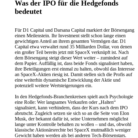
Was der IPO für die Hedgefonds
bedeutet
Für D1 Capital und Darsana Capital markiert der Börsengang
einen Meilenstein. Ihr Investment stellt schon lange einen
gewichtigen Anteil an ihrem gesamten Vermögen dar. D1
Capital etwa verwaltet rund 35 Milliarden Dollar, von denen
ein großer Teil bereits jetzt mit SpaceX verknüpft ist. Nach
dem Börsengang steigt dieser Wert weiter – zumindest auf
dem Papier. Auffällig ist, dass beide Fonds signalisiert haben,
ihre Beteiligungen erst einmal zu halten, obwohl das Interesse
an SpaceX-Aktien riesig ist. Damit stellen sich die Profis auf
eine weiterhin dynamische Entwicklung der Aktie und
potenziell weitere Wertsteigerungen ein.
In den Hedgefonds-Branchenkreisen spielt auch Psychologie
eine Rolle: Wer langsames Verkaufen oder „Halten“
signalisiert, kann verhindern, dass der Kurs nach dem IPO
abrutscht. Zugleich setzen sie sich so an die Seite von Elon
Musk, der bekannt dafür ist, seine Unternehmen möglichst
lange unter Kontrolle behalten zu wollen – und das, obwohl
klassische Aktionärsrechte bei SpaceX mutmaßlich weniger
Gewicht haben werden als bei anderen Tech-Börsenstars.