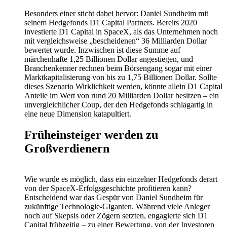
Besonders einer sticht dabei hervor: Daniel Sundheim mit
seinem Hedgefonds D1 Capital Partners. Bereits 2020
investierte D1 Capital in SpaceX, als das Unternehmen noch
mit vergleichsweise „bescheidenen“ 36 Milliarden Dollar
bewertet wurde. Inzwischen ist diese Summe auf
märchenhafte 1,25 Billionen Dollar angestiegen, und
Branchenkenner rechnen beim Börsengang sogar mit einer
Marktkapitalisierung von bis zu 1,75 Billionen Dollar. Sollte
dieses Szenario Wirklichkeit werden, könnte allein D1 Capital
Anteile im Wert von rund 20 Milliarden Dollar besitzen – ein
unvergleichlicher Coup, der den Hedgefonds schlagartig in
eine neue Dimension katapultiert.
Früheinsteiger werden zu
Großverdienern
Wie wurde es möglich, dass ein einzelner Hedgefonds derart
von der SpaceX-Erfolgsgeschichte profitieren kann?
Entscheidend war das Gespür von Daniel Sundheim für
zukünftige Technologie-Giganten. Während viele Anleger
noch auf Skepsis oder Zögern setzten, engagierte sich D1
Capital frühzeitig – zu einer Bewertung, von der Investoren