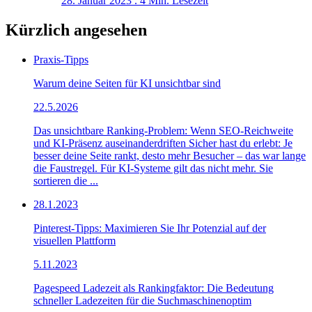
28. Januar 2023 . 4 Min. Lesezeit
Kürzlich angesehen
Praxis-Tipps
Warum deine Seiten für KI unsichtbar sind
22.5.2026
Das unsichtbare Ranking-Problem: Wenn SEO-Reichweite
und KI-Präsenz auseinanderdriften Sicher hast du erlebt: Je
besser deine Seite rankt, desto mehr Besucher – das war lange
die Faustregel. Für KI-Systeme gilt das nicht mehr. Sie
sortieren die ...
28.1.2023
Pinterest-Tipps: Maximieren Sie Ihr Potenzial auf der
visuellen Plattform
5.11.2023
Pagespeed Ladezeit als Rankingfaktor: Die Bedeutung
schneller Ladezeiten für die Suchmaschinenoptim