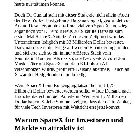
heute nur träumen können.
Doch D1 Capital steht mit dieser Strategie nicht allein. Auch
der New Yorker Hedgefonds Darsana Capital, gegründet von
Anand Desai, erkannte das Potenzial von SpaceX und stieg
sogar noch vor D1 ein: Bereits 2019 kaufte Darsana zum
ersten Mal SpaceX-Anteile. Zu diesem Zeitpunkt war das
Unternehmen lediglich mit 33 Milliarden Dollar bewertet.
Darsana setzte in der Folge auf weitere Finanzierungsrunden
und sicherte sich so ein immer größeres Stück vom
Raumfahrt-Kuchen. Als das soziale Netzwerk X von Elon
Musk später mit SpaceX und dem KI-Labor xAI
verschmolzen wurde, profitierte Darsana abermals – auch an
X war der Hedgefonds schon beteiligt.
Wenn SpaceX beim Börsengang tatsächlich mit 1,75
Billionen Dollar bewertet werden sollte, würde Darsana nach
Branchenberechnungen Anteile im Wert von 15 Milliarden
Dollar halten. Solche Summen zeigen, dass der echte Zahltag
für viele Tech-Investoren mit Weitsicht erst jetzt kommt.
Warum SpaceX für Investoren und
Märkte so attraktiv ist