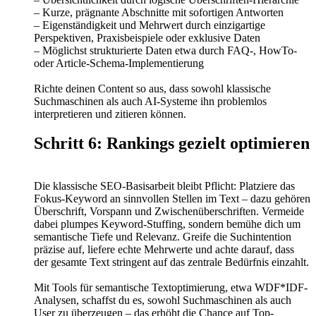
– Kurze, prägnante Abschnitte mit sofortigen Antworten
– Eigenständigkeit und Mehrwert durch einzigartige
Perspektiven, Praxisbeispiele oder exklusive Daten
– Möglichst strukturierte Daten etwa durch FAQ-, HowTo-
oder Article-Schema-Implementierung
Richte deinen Content so aus, dass sowohl klassische
Suchmaschinen als auch AI-Systeme ihn problemlos
interpretieren und zitieren können.
Schritt 6: Rankings gezielt optimieren
Die klassische SEO-Basisarbeit bleibt Pflicht: Platziere das
Fokus-Keyword an sinnvollen Stellen im Text – dazu gehören
Überschrift, Vorspann und Zwischenüberschriften. Vermeide
dabei plumpes Keyword-Stuffing, sondern bemühe dich um
semantische Tiefe und Relevanz. Greife die Suchintention
präzise auf, liefere echte Mehrwerte und achte darauf, dass
der gesamte Text stringent auf das zentrale Bedürfnis einzahlt.
Mit Tools für semantische Textoptimierung, etwa WDF*IDF-
Analysen, schaffst du es, sowohl Suchmaschinen als auch
User zu überzeugen – das erhöht die Chance auf Top-