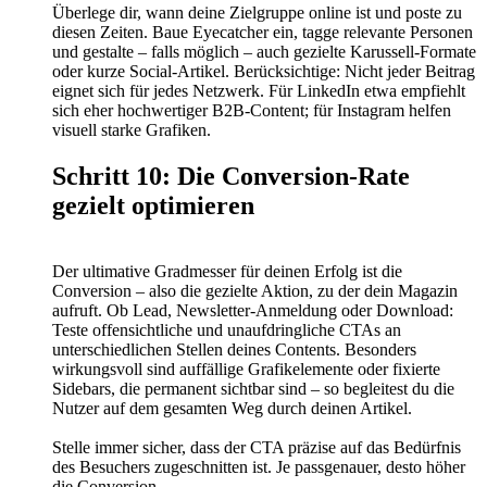
Überlege dir, wann deine Zielgruppe online ist und poste zu
diesen Zeiten. Baue Eyecatcher ein, tagge relevante Personen
und gestalte – falls möglich – auch gezielte Karussell-Formate
oder kurze Social-Artikel. Berücksichtige: Nicht jeder Beitrag
eignet sich für jedes Netzwerk. Für LinkedIn etwa empfiehlt
sich eher hochwertiger B2B-Content; für Instagram helfen
visuell starke Grafiken.
Schritt 10: Die Conversion-Rate
gezielt optimieren
Der ultimative Gradmesser für deinen Erfolg ist die
Conversion – also die gezielte Aktion, zu der dein Magazin
aufruft. Ob Lead, Newsletter-Anmeldung oder Download:
Teste offensichtliche und unaufdringliche CTAs an
unterschiedlichen Stellen deines Contents. Besonders
wirkungsvoll sind auffällige Grafikelemente oder fixierte
Sidebars, die permanent sichtbar sind – so begleitest du die
Nutzer auf dem gesamten Weg durch deinen Artikel.
Stelle immer sicher, dass der CTA präzise auf das Bedürfnis
des Besuchers zugeschnitten ist. Je passgenauer, desto höher
die Conversion.