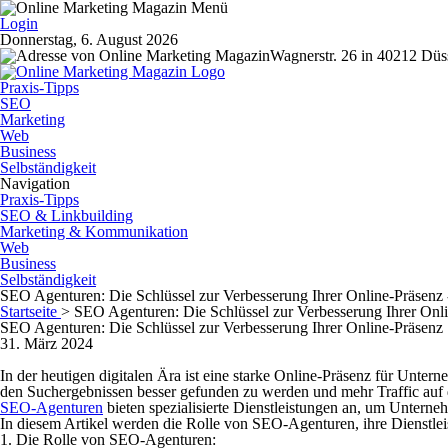
Login
Donnerstag, 6. August 2026
Wagnerstr. 26 in 40212 Düs
Praxis-Tipps
SEO
Marketing
Web
Business
Selbständigkeit
Navigation
Praxis-Tipps
SEO & Linkbuilding
Marketing & Kommunikation
Web
Business
Selbständigkeit
SEO Agenturen: Die Schlüssel zur Verbesserung Ihrer Online-Präsenz
Startseite
>
SEO Agenturen: Die Schlüssel zur Verbesserung Ihrer Onl
SEO Agenturen: Die Schlüssel zur Verbesserung Ihrer Online-Präsenz
31. März 2024
In der heutigen digitalen Ära ist eine starke Online-Präsenz für Unte
den Suchergebnissen besser gefunden zu werden und mehr Traffic auf 
SEO-Agenturen
bieten spezialisierte Dienstleistungen an, um Unterne
In diesem Artikel werden die Rolle von SEO-Agenturen, ihre Dienstleis
1. Die Rolle von SEO-Agenturen: