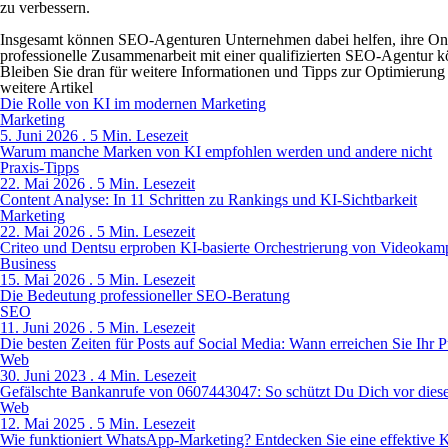
zu verbessern.
Insgesamt können SEO-Agenturen Unternehmen dabei helfen, ihre Online
professionelle Zusammenarbeit mit einer qualifizierten SEO-Agentur 
Bleiben Sie dran für weitere Informationen und Tipps zur Optimierung
weitere Artikel
Die Rolle von KI im modernen Marketing
Marketing
5. Juni 2026 . 5 Min. Lesezeit
Warum manche Marken von KI empfohlen werden und andere nicht
Praxis-Tipps
22. Mai 2026 . 5 Min. Lesezeit
Content Analyse: In 11 Schritten zu Rankings und KI-Sichtbarkeit
Marketing
22. Mai 2026 . 5 Min. Lesezeit
Criteo und Dentsu erproben KI-basierte Orchestrierung von Videoka
Business
15. Mai 2026 . 5 Min. Lesezeit
Die Bedeutung professioneller SEO-Beratung
SEO
11. Juni 2026 . 5 Min. Lesezeit
Die besten Zeiten für Posts auf Social Media: Wann erreichen Sie Ihr
Web
30. Juni 2023 . 4 Min. Lesezeit
Gefälschte Bankanrufe von 0607443047: So schützt Du Dich vor dies
Web
12. Mai 2025 . 5 Min. Lesezeit
Wie funktioniert WhatsApp-Marketing? Entdecken Sie eine effektive 