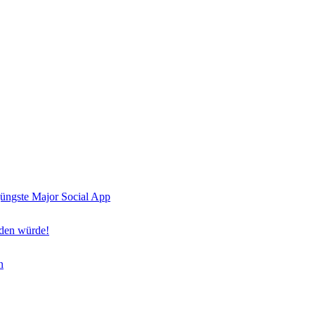
jüngste Major Social App
nden würde!
n