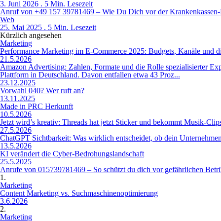
3. Juni 2026 . 5 Min. Lesezeit
Anruf von +49 157 39781469 – Wie Du Dich vor der Krankenkassen-
Web
25. Mai 2025 . 5 Min. Lesezeit
Kürzlich angesehen
Marketing
Performance Marketing im E-Commerce 2025: Budgets, Kanäle und di
21.5.2026
Amazon Advertising: Zahlen, Formate und die Rolle spezialisierter E
Plattform in Deutschland. Davon entfallen etwa 43 Proz...
23.12.2025
Vorwahl 040? Wer ruft an?
13.11.2025
Made in PRC Herkunft
10.5.2026
Jetzt wird’s kreativ: Threads hat jetzt Sticker und bekommt Musik-Clip
27.5.2026
ChatGPT Sichtbarkeit: Was wirklich entscheidet, ob dein Unternehmen 
13.5.2026
KI verändert die Cyber-Bedrohungslandschaft
25.5.2025
Anrufe von 015739781469 – So schützt du dich vor gefährlichen Betr
1.
Marketing
Content Marketing vs. Suchmaschinenoptimierung
3.6.2026
2.
Marketing