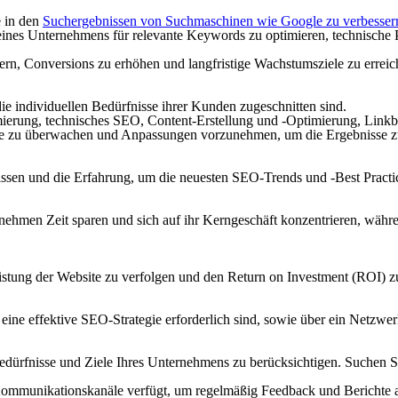
e in den
Suchergebnissen von Suchmaschinen wie Google zu verbesser
eines Unternehmens für relevante Keywords zu optimieren, technische 
gern, Conversions zu erhöhen und langfristige Wachstumsziele zu erreic
die individuellen Bedürfnisse ihrer Kunden zugeschnitten sind.
ung, technisches SEO, Content-Erstellung und -Optimierung, Linkbui
ite zu überwachen und Anpassungen vorzunehmen, um die Ergebnisse z
en und die Erfahrung, um die neuesten SEO-Trends und -Best Practic
nehmen Zeit sparen und sich auf ihr Kerngeschäft konzentrieren, währ
stung der Website zu verfolgen und den Return on Investment (ROI) z
eine effektive SEO-Strategie erforderlich sind, sowie über ein Netzw
Bedürfnisse und Ziele Ihres Unternehmens zu berücksichtigen. Suchen S
are Kommunikationskanäle verfügt, um regelmäßig Feedback und Berichte