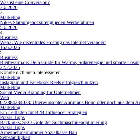
Was ist eine Conversion?
3.6.2026
3.
Marketing
Nikes Staraufgebot sprengt jeden Werberahmen
5.6.2026
4.
Business
Web3: Wie dezentrales Hosting das Internet verändert
16.6.2026
5.
Business
Bleibwarm.de: Dein Guide für Wärme, Solarenergie und smarte Lösu
22.2.2025
Könnte dich auch interessieren
Marketing
Instagram und Facebook Reels erfolgreich nutzen
Marketing
Social Media Branding für Unternehmen
Web
022884234033: Unerwünschter Anruf aus Bonn oder doch aus dem A
Marketing
Ein Leitfaden für B2B-Influencer-Strategien
Praxis-Tipps
Backlinks: SEO-Gold der Suchmaschinenoptimierung
Praxis-Tipps
Arbeitnehmernummer Sozialkasse Bau
Selbständigkeit