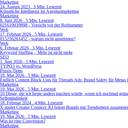
Marketing
24. August 2023 . 3 Min. Lesezeit
Künstliche Intelligenz im Agenturmarketing
Marketing
8. Juni 2026 . 5 Min. Lesezeit
021619039898 - Vorsicht vor der Rufnummer
Web
17. Februar 2026 . 5 Min. Lesezeit
015256261452 - warum nicht annehmen?
Web
6. Februar 2026 . 3 Min. Lesezeit
Keyword Stuffing – Mehr ist nicht mehr
SEO
1. Juni 2026 . 5 Min. Lesezeit
TYPO3 vs. WordPress
Praxis-Tipps
18. Mai 2026 . 5 Min. Lesezeit
Endlich Content Block Lists für Threads Ads: Brand Safety für Metas 
Marketing
19. Mai 2026 . 5 Min. Lesezeit
10 Dinge, die ich heute anders machen würde, wenn ich nochmal grü
Selbständigkeit
18. Februar 2024 . 4 Min. Lesezeit
X startet Creator Connect: KI bringt Brands mit Trendsettern zusamme
Marketing
19. Mai 2026 . 5 Min. Lesezeit
Was ist eine Conversion?
Marketing