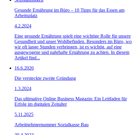
Gesunde Ernährung im Büro – 10 Tipps für das Essen am
Arbeitsplatz
4.2.2024
Eine gesunde Ernährung spielt eine wichtige Rolle für unsere
Gesundheit und unser Wohlbefinden. Besonders im Büro, wo
wir oft lange Stunden verbringen, ist es wichtig, auf eine
ausgewogene und nahrhafte Ernährung zu achten. In diesem
Artikel find...
16.6.2026
Die versteckte zweite Gründung
1.3.2024
Das ultimative Online Business Magazin: Ein Leitfaden für
Erfolg im digitalen Zeitalter
5.11.2025
Arbeitnehmernummer Sozialkasse Bau
30.4.2023